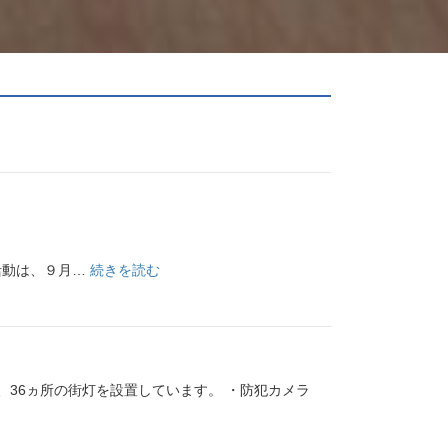
:
活動は、９月…
続きを読む
令
和
８
年
36ヵ所の街灯を設置しています。 ・防犯カメラ
８
月