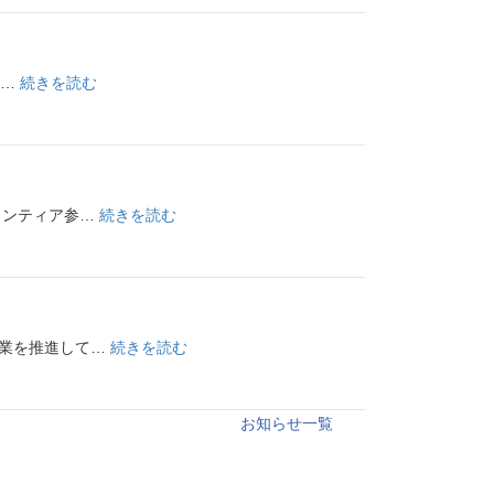
回
覧
板
:
知…
続きを読む
令
和
８
年
:
ランティア参…
続きを読む
7
令
月
和
回
８
覧
年
板
:
事業を推進して…
続きを読む
6
令
月
和
回
お知らせ一覧
８
覧
年
板
５