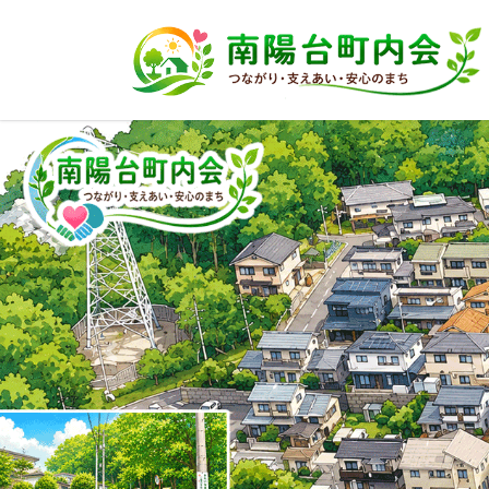
コ
ナ
ン
ビ
テ
ゲ
ン
ー
ツ
シ
へ
ョ
ス
ン
キ
に
ッ
移
プ
動
Previous