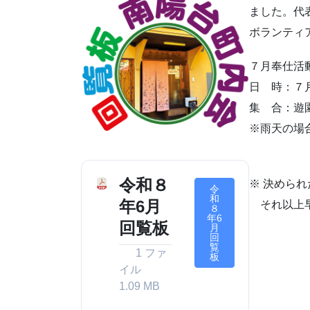
ました。代
ボランティ
７月奉仕活
日 時：７
集 合：遊
※雨天の場
令和８
※ 決めら
令
和
年6月
それ以上早
８
年6
回覧板
月
回
覧
1 ファ
板
イル
1.09 MB