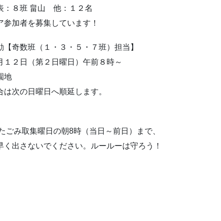
表：８班 畠山 他：１２名
ア参加者を募集しています！
動【奇数班（１・３・５・７班）担当】
月１２日（第２日曜日）午前８時～
園地
合は次の日曜日へ順延します。
れたごみ取集曜日の朝8時（当日～前日）まで、
く出さないでください。ルールーは守ろう！