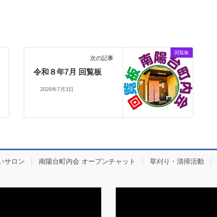
回覧板
次の記事
令和８年7月 回覧板
2026年7月3日
いサロン
南陽台町内会 オープンチャット
草刈り・清掃活動