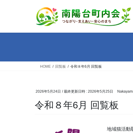
コ
ナ
ン
ビ
テ
ゲ
ン
ー
ツ
シ
へ
ョ
ス
ン
キ
に
ッ
移
HOME
回覧板
令和８年6月 回覧板
プ
動
2026年5月24日
/ 最終更新日時 :
2026年5月25日
Nakayam
令和８年6月 回覧板
地域猫活動