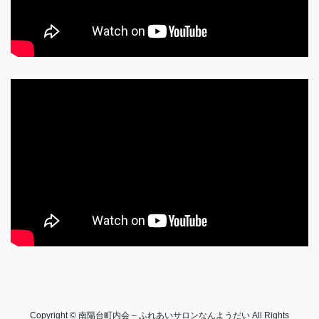
Copyright © 南陽台町内会 – ふれあいサロンなんようだい All Rights