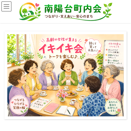
コ
ナ
ン
ビ
テ
ゲ
ン
ー
ツ
シ
へ
ョ
ス
ン
キ
に
ッ
移
プ
動