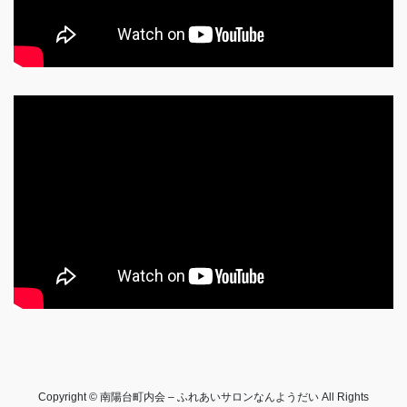
Copyright © 南陽台町内会 – ふれあいサロンなんようだい All Rights