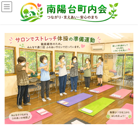
コ
ナ
ン
ビ
テ
ゲ
ン
ー
ツ
シ
へ
ョ
ス
ン
キ
に
ッ
移
プ
動