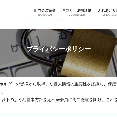
町内会ご紹介
草刈り・清掃活動
ふれあいサ
NANYODAI
VOLUNTEER
FUREAI SAL
プライバシーポリシー
クホルダーの皆様から取得した個人情報の重要性を認識し、保
す。
、以下のような基本方針を定め全会員に周知徹底を図り、これ