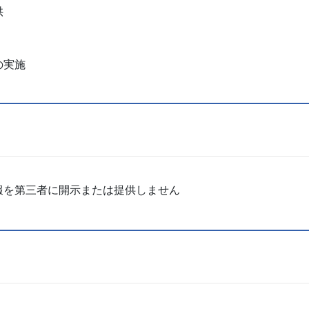
供
の実施
報を第三者に開示または提供しません