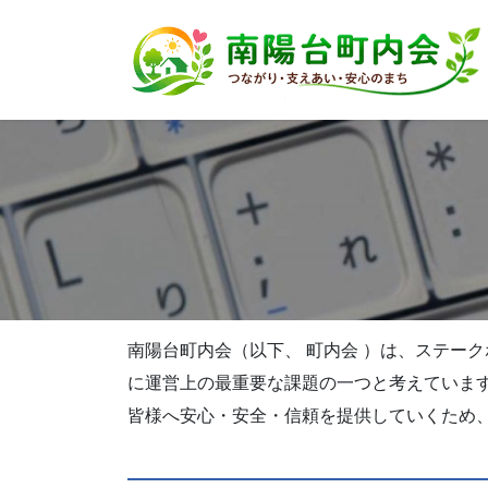
コ
ナ
ン
ビ
テ
ゲ
ン
ー
ツ
シ
へ
ョ
ス
ン
キ
に
ッ
移
プ
動
南陽台町内会（以下、 町内会 ）は、ステー
に運営上の最重要な課題の一つと考えていま
皆様へ安心・安全・信頼を提供していくため