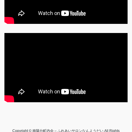
Copyright © 南陽台町内会 – ふれあいサロンなんようだい All Rights