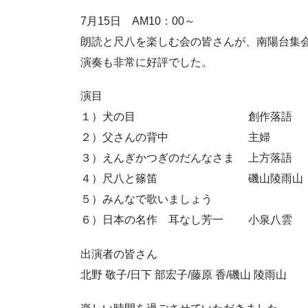
7月15日 AM10：00～
朗読と尺八を楽しむ会の皆さんが、南陽台集
演奏も非常に好評でした。
演目
１）犬の目 創作落語
２）父さんの背中 主婦
３）えんぎかつぎのだんなさま 上方落語
４）尺八と篠笛 磯山陵雨山
５）みんなで歌いましょう
６）日本の名作 耳なし芳一 小泉八雲
出演者の皆さん
北野 敬子/日下 部宏子/藤原 香/磯山 陵雨山