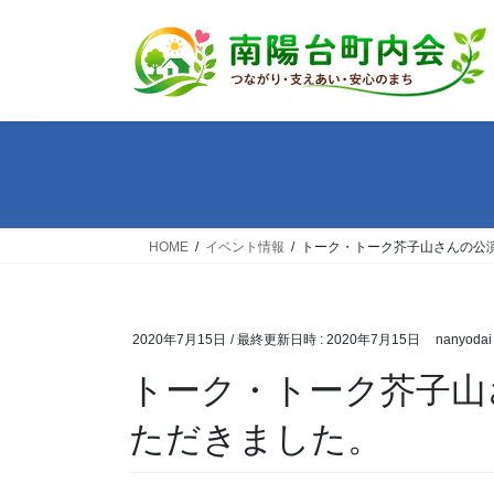
コ
ナ
ン
ビ
テ
ゲ
ン
ー
ツ
シ
へ
ョ
ス
ン
キ
に
ッ
移
HOME
イベント情報
トーク・トーク芥子山さんの公
プ
動
2020年7月15日
/ 最終更新日時 :
2020年7月15日
nanyodai
トーク・トーク芥子山
ただきました。