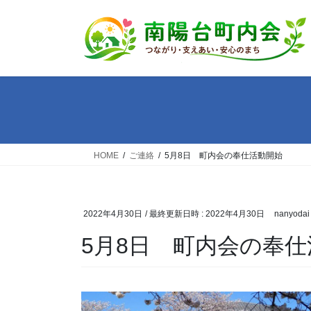
コ
ナ
ン
ビ
テ
ゲ
ン
ー
ツ
シ
へ
ョ
ス
ン
キ
に
ッ
移
HOME
ご連絡
5月8日 町内会の奉仕活動開始
プ
動
2022年4月30日
/ 最終更新日時 :
2022年4月30日
nanyodai
5月8日 町内会の奉