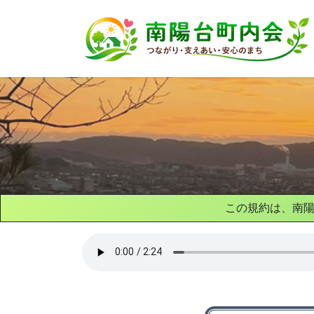
コ
ナ
ン
ビ
テ
ゲ
ン
ー
ツ
シ
へ
ョ
ス
ン
キ
に
ッ
移
プ
動
この規約は、南