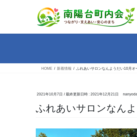
コ
ナ
ン
ビ
テ
ゲ
ン
ー
ツ
シ
へ
ョ
ス
ン
キ
に
ッ
移
HOME
新着情報
ふれあいサロンなんようだい10月オ
プ
動
2021年10月7日
/ 最終更新日時 :
2021年12月21日
nanyoda
ふれあいサロンなんよ