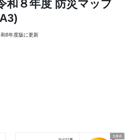
令和８年度 防災マップ
(A3)
令和8年度版に更新
当番表
次の記事