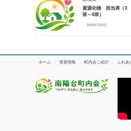
資源化物 担当表（3
班～6班）
2026年7月8日
ホーム
更新情報
町内会ご紹介
ふれあ