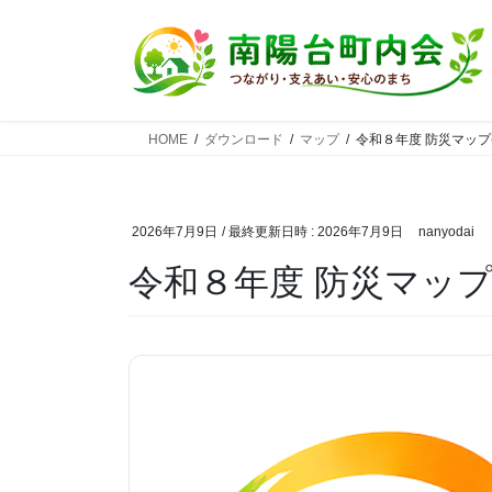
コ
ナ
ン
ビ
テ
ゲ
ン
ー
ツ
シ
HOME
ダウンロード
マップ
令和８年度 防災マップ(
へ
ョ
ス
ン
キ
に
ッ
移
2026年7月9日
/ 最終更新日時 :
2026年7月9日
nanyodai
プ
動
令和８年度 防災マップ(