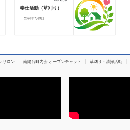
奉仕活動（草刈り）
2026年7月9日
いサロン
南陽台町内会 オープンチャット
草刈り・清掃活動